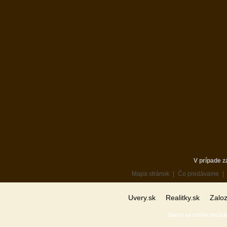
Kalkulačka
V prípade z
Mapa stránok
|
Čo predávame
|
Uvery.sk
Realitky.sk
Zalo
Stanťe sa našimi fanúšik