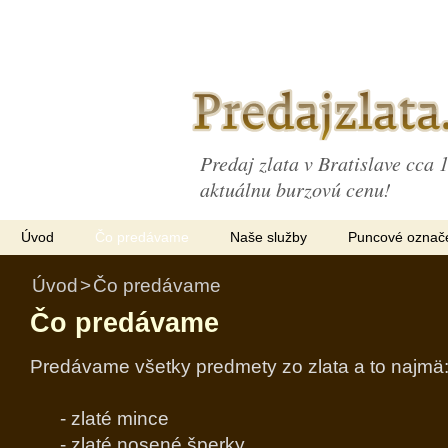
Predaj zlata v Bratislave cca
aktuálnu burzovú cenu!
Úvod
Čo predávame
Naše služby
Puncové označ
Úvod
>
Čo predávame
Čo predávame
Graf zlata
Predávame všetky predmety zo zlata a to najmä
- zlaté mince
- zlaté nosené šperky